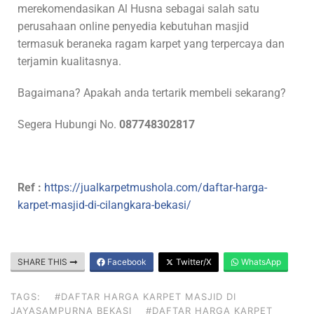
merekomendasikan Al Husna sebagai salah satu
perusahaan online penyedia kebutuhan masjid
termasuk beraneka ragam karpet yang terpercaya dan
terjamin kualitasnya.
Bagaimana? Apakah anda tertarik membeli sekarang?
Segera Hubungi No.
087748302817
Ref :
https://jualkarpetmushola.com/daftar-harga-
karpet-masjid-di-cilangkara-bekasi/
SHARE THIS
Facebook
Twitter/X
WhatsApp
TAGS:
#DAFTAR HARGA KARPET MASJID DI
JAYASAMPURNA BEKASI
#DAFTAR HARGA KARPET