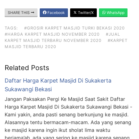
SHARE THIS
Facebook
Twitter/X
WhatsApp
TAGS:
#GROSIR KARPET MASJID TURKI BEKASI 2020
#HARGA KARPET MASJID NOVEMBER 2020
#JUAL
KARPET MASJID TERBARU NOVEMBER 2020
#KARPET
MASJID TERBARU 2020
Related Posts
Daftar Harga Karpet Masjid Di Sukakerta
Sukawangi Bekasi
Jangan Paksakan Pergi Ke Masjid Saat Sakit Daftar
Harga Karpet Masjid Di Sukakerta Sukawangi Bekasi -
Kami yakin, anda pasti senang berkunjung ke masjid.
Alasannya tentu bermacam-macam. Ada yang senang
ke masjid karena ingin ikut sholat lima waktu
berjama’ah, ada yang sering ke masjid karena senang