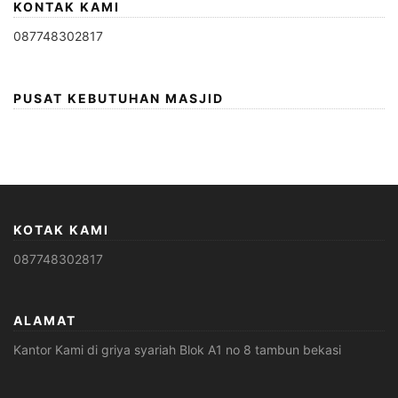
KONTAK KAMI
087748302817
PUSAT KEBUTUHAN MASJID
KOTAK KAMI
087748302817
ALAMAT
Kantor Kami di griya syariah Blok A1 no 8 tambun bekasi