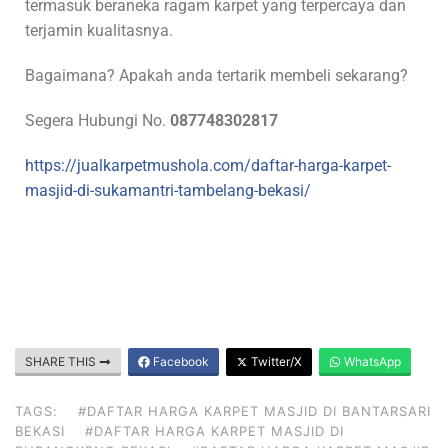
termasuk beraneka ragam karpet yang terpercaya dan
terjamin kualitasnya.
Bagaimana? Apakah anda tertarik membeli sekarang?
Segera Hubungi No.
087748302817
https://jualkarpetmushola.com/daftar-harga-karpet-
masjid-di-sukamantri-tambelang-bekasi/
SHARE THIS
Facebook
Twitter/X
WhatsApp
TAGS:
#DAFTAR HARGA KARPET MASJID DI BANTARSARI
BEKASI
#DAFTAR HARGA KARPET MASJID DI