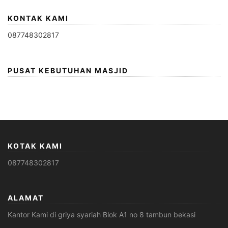
KONTAK KAMI
087748302817
PUSAT KEBUTUHAN MASJID
KOTAK KAMI
087748302817
ALAMAT
Kantor Kami di griya syariah Blok A1 no 8 tambun bekasi