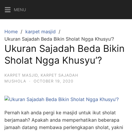
Skip
MENU
to
content
Home
karpet masjid
Ukuran Sajadah Beda Bikin Sholat Ngga Khusyu’?
Ukuran Sajadah Beda Bikin
Sholat Ngga Khusyu’?
KARPET MASJID
,
KARPET SAJADAH
MUSHOLA
·
OCTOBER 19, 2020
Pernah kah anda pergi ke masjid untuk ikut sholat
berjamaah? Apakah anda memperhatikan beberapa
jamaah datang membawa perlengkapan sholat, yakni