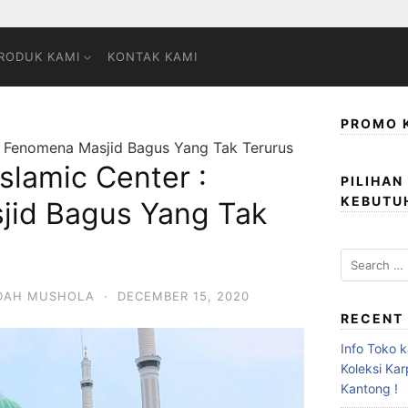
RODUK KAMI
KONTAK KAMI
PROMO 
: Fenomena Masjid Bagus Yang Tak Terurus
slamic Center :
PILIHAN
KEBUTU
id Bagus Yang Tak
ADAH MUSHOLA
·
DECEMBER 15, 2020
RECENT
Info Toko 
Koleksi Ka
Kantong !