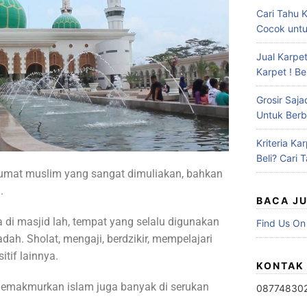
Cari Tahu 
Cocok untu
Jual Karpet
Karpet ! Be
Grosir Saja
Untuk Berb
Kriteria K
Beli? Cari T
 umat muslim yang sangat dimuliakan, bahkan
.
BACA J
 di masjid lah, tempat yang selalu digunakan
Find Us On
dah. Sholat, mengaji, berdzikir, mempelajari
tif lainnya.
KONTAK
memakmurkan islam juga banyak di serukan
08774830