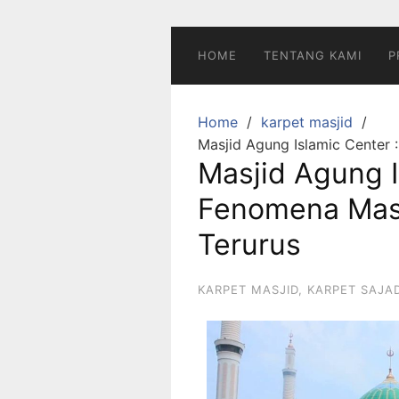
HOME
TENTANG KAMI
P
Home
karpet masjid
Masjid Agung Islamic Center 
Masjid Agung I
Fenomena Masj
Terurus
KARPET MASJID
,
KARPET SAJ