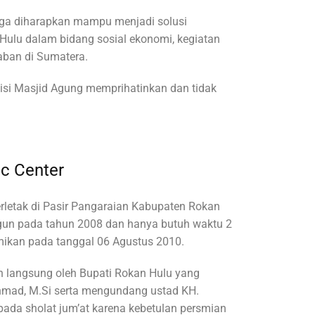
uga diharapkan mampu menjadi solusi
ulu dalam bidang sosial ekonomi, kegiatan
aban di Sumatera.
disi Masjid Agung memprihatinkan dan tidak
ic Center
erletak di Pasir Pangaraian Kabupaten Rokan
angun pada tahun 2008 dan hanya butuh waktu 2
mikan pada tanggal 06 Agustus 2010.
an langsung oleh Bupati Rokan Hulu yang
chmad, M.Si serta mengundang ustad KH.
pada sholat jum’at karena kebetulan persmian