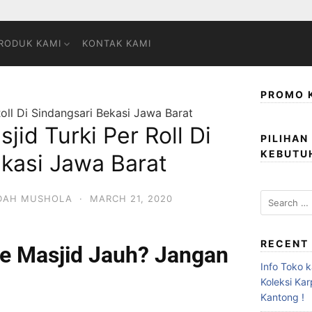
RODUK KAMI
KONTAK KAMI
PROMO 
Roll Di Sindangsari Bekasi Jawa Barat
jid Turki Per Roll Di
PILIHAN
KEBUTU
kasi Jawa Barat
ADAH MUSHOLA
·
MARCH 21, 2020
RECENT
e Masjid Jauh? Jangan
Info Toko 
Koleksi Ka
Kantong !