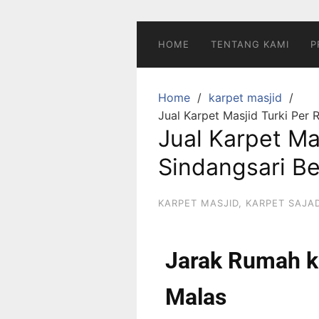
HOME
TENTANG KAMI
P
Home
karpet masjid
Jual Karpet Masjid Turki Per 
Jual Karpet Mas
Sindangsari Be
KARPET MASJID
,
KARPET SAJ
Jarak Rumah k
Malas