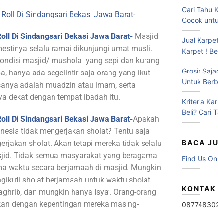
Cari Tahu 
Cocok untu
Roll Di Sindangsari Bekasi Jawa Barat-
Masjid
Jual Karpet
estinya selalu ramai dikunjungi umat musli.
Karpet ! Be
i kondisi masjid/ mushola yang sepi dan kurang
Grosir Saja
ba, hanya ada segelintir saja orang yang ikut
Untuk Berb
sanya adalah muadzin atau imam, serta
a dekat dengan tempat ibadah itu.
Kriteria K
Beli? Cari T
Roll Di Sindangsari Bekasi Jawa Barat-
Apakah
onesia tidak mengerjakan sholat? Tentu saja
BACA J
jakan sholat. Akan tetapi mereka tidak selalu
sjid. Tidak semua masyarakat yang beragama
Find Us On
ma waktu secara berjamaah di masjid. Mungkin
ikuti sholat berjamaah untuk waktu sholat
KONTAK
aghrib, dan mungkin hanya Isya’. Orang-orang
kan dengan kepentingan mereka masing-
08774830