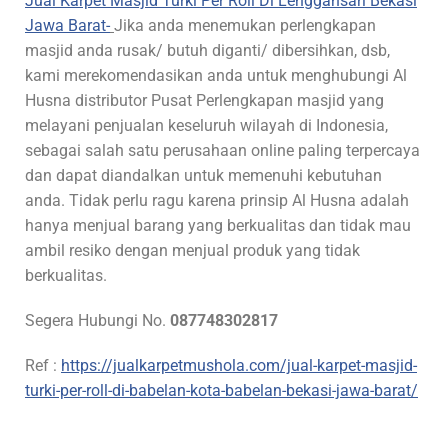
Jual Karpet Masjid Turki Per Roll Di Lenggahsari Bekasi
Jawa Barat-
Jika anda menemukan perlengkapan
masjid anda rusak/ butuh diganti/ dibersihkan, dsb,
kami merekomendasikan anda untuk menghubungi Al
Husna distributor Pusat Perlengkapan masjid yang
melayani penjualan keseluruh wilayah di Indonesia,
sebagai salah satu perusahaan online paling terpercaya
dan dapat diandalkan untuk memenuhi kebutuhan
anda. Tidak perlu ragu karena prinsip Al Husna adalah
hanya menjual barang yang berkualitas dan tidak mau
ambil resiko dengan menjual produk yang tidak
berkualitas.
Segera Hubungi No.
087748302817
Ref :
https://jualkarpetmushola.com/jual-karpet-masjid-
turki-per-roll-di-babelan-kota-babelan-bekasi-jawa-barat/