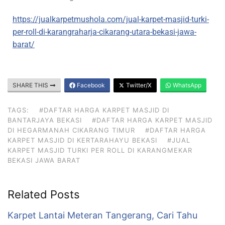
https://jualkarpetmushola.com/jual-karpet-masjid-turki-
per-roll-di-karangraharja-cikarang-utara-bekasi-jawa-
barat/
SHARE THIS
Facebook
Twitter/X
WhatsApp
TAGS:
#DAFTAR HARGA KARPET MASJID DI
BANTARJAYA BEKASI
#DAFTAR HARGA KARPET MASJID
DI HEGARMANAH CIKARANG TIMUR
#DAFTAR HARGA
KARPET MASJID DI KERTARAHAYU BEKASI
#JUAL
KARPET MASJID TURKI PER ROLL DI KARANGMEKAR
BEKASI JAWA BARAT
Related Posts
Karpet Lantai Meteran Tangerang, Cari Tahu