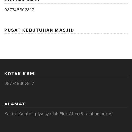
087748302817
PUSAT KEBUTUHAN MASJID
KOTAK KAMI
087748302817
ALAMAT
Kantor Kami di griya syariah Blok A1 no 8 tambun bekasi