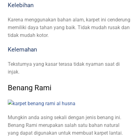
Kelebihan
Karena menggunakan bahan alam, karpet ini cenderung
memiliki daya tahan yang baik. Tidak mudah rusak dan
tidak mudah kotor.
Kelemahan
Teksturnya yang kasar terasa tidak nyaman saat di
injak.
Benang Rami
Mungkin anda asing sekali dengan jenis benang ini.
Benang Rami merupakan salah satu bahan natural
yang dapat digunakan untuk membuat karpet lantai.