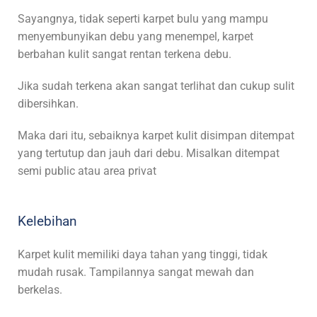
Sayangnya, tidak seperti karpet bulu yang mampu
menyembunyikan debu yang menempel, karpet
berbahan kulit sangat rentan terkena debu.
Jika sudah terkena akan sangat terlihat dan cukup sulit
dibersihkan.
Maka dari itu, sebaiknya karpet kulit disimpan ditempat
yang tertutup dan jauh dari debu. Misalkan ditempat
semi public atau area privat
Kelebihan
Karpet kulit memiliki daya tahan yang tinggi, tidak
mudah rusak. Tampilannya sangat mewah dan
berkelas.