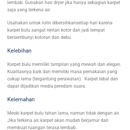
lembab. Gunakan hair dryer jika hanya sebagian karpet
saja yang terkena air.
Usahakan untuk rutin dibersihkansetiap hari karena
karpet bulu sangat rentan kotor dan jadi tempat
bersembunyi kotoran dan debu
Kelebihan
Karpet bulu memiliki tampilan yang mewah dan elegan.
Kualitasnya baik dan memiliki masa pemakaian yang
cukup lama (tergantung perawatan). Karpet tebal dan
dapat dijadikan media peredam suara.
Kelemahan
Meski karpet bulu tahan lama, namun tidak dengan air.
Jika terkena air, karpet akan mudah berjamur dan
membuat ruangan terasa lembab.