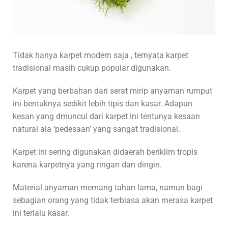
Tidak hanya karpet modern saja , ternyata karpet
tradisional masih cukup popular digunakan.
Karpet yang berbahan dari serat mirip anyaman rumput
ini bentuknya sedikit lebih tipis dan kasar. Adapun
kesan yang dmuncul dari karpet ini tentunya kesaan
natural ala ‘pedesaan’ yang sangat tradisional.
Karpet ini sering digunakan didaerah beriklim tropis
karena karpetnya yang ringan dan dingin.
Material anyaman memang tahan lama, namun bagi
sebagian orang yang tidak terbiasa akan merasa karpet
ini terlalu kasar.