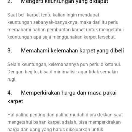
2. Mengerti keuntungan yang didapat
Saat beli karpet tentu kalian ingin mendapat
keuntungan sebanyak-banyaknya, maka dari itu perlu
memahami bahan pembuatan karpet untuk mengetahui
keuntungan apa saja menggunakan karpet tersebut.
3. Memahami kelemahan karpet yang dibeli
Selain keuntungan, kelemahannya pun perlu diketahui.
Dengan begitu, bisa diminimalisir agar tidak semakin
rugi.
4. Memperkirakan harga dan masa pakai
karpet
Hal paling penting dan paling mudah dipraktekkan saat
mengetahui bahan karpet adalah, bisa memperkirakan
harga dan uang yang harus dikeluarkan untuk