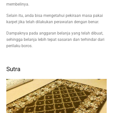
membelinya.
Selain itu, anda bisa mengetahui pekiraan masa pakai
karpet jika telah dilakukan perawatan dengan benar.
Dampaknya pada anggaran belanja yang telah dibuat,
sehingga belanja lebih tepat sasaran dan terhindar dari
perilaku boros.
Sutra