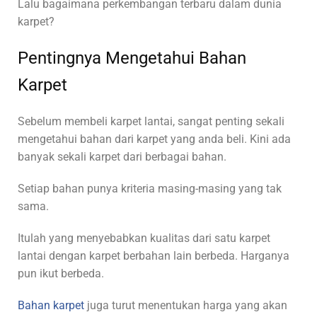
Lalu bagaimana perkembangan terbaru dalam dunia
karpet?
Pentingnya Mengetahui Bahan
Karpet
Sebelum membeli karpet lantai, sangat penting sekali
mengetahui bahan dari karpet yang anda beli. Kini ada
banyak sekali karpet dari berbagai bahan.
Setiap bahan punya kriteria masing-masing yang tak
sama.
Itulah yang menyebabkan kualitas dari satu karpet
lantai dengan karpet berbahan lain berbeda. Harganya
pun ikut berbeda.
Bahan karpet
juga turut menentukan harga yang akan