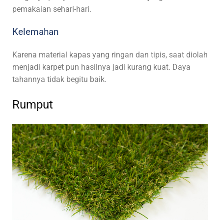
pemakaian sehari-hari.
Kelemahan
Karena material kapas yang ringan dan tipis, saat diolah
menjadi karpet pun hasilnya jadi kurang kuat. Daya
tahannya tidak begitu baik.
Rumput