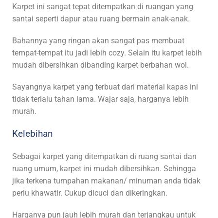
Karpet ini sangat tepat ditempatkan di ruangan yang
santai seperti dapur atau ruang bermain anak-anak.
Bahannya yang ringan akan sangat pas membuat
tempat-tempat itu jadi lebih cozy. Selain itu karpet lebih
mudah dibersihkan dibanding karpet berbahan wol.
Sayangnya karpet yang terbuat dari material kapas ini
tidak terlalu tahan lama. Wajar saja, harganya lebih
murah.
Kelebihan
Sebagai karpet yang ditempatkan di ruang santai dan
ruang umum, karpet ini mudah dibersihkan. Sehingga
jika terkena tumpahan makanan/ minuman anda tidak
perlu khawatir. Cukup dicuci dan dikeringkan.
Harganya pun jauh lebih murah dan terjangkau untuk