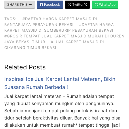
SHARE THIS
Facebook
Twitter/X
WhatsApp
TAGS:
#DAFTAR HARGA KARPET MASJID DI
BANTARJAYA PEBAYURAN BEKASI
#DAFTAR HARGA
KARPET MASJID DI SUMBERURIP PEBAYURAN BEKASI
#GROSIR TEMPAT JUAL KARPET MASJID MURAH DI DUREN
JAYA BEKASI TIMUR
#JUAL KARPET MASJID DI
CIKARANG TIMUR BEKASI
Related Posts
Inspirasi Ide Jual Karpet Lantai Meteran, Bikin
Suasana Rumah Berbeda !
Jual karpet lantai meteran – Rumah adalah tempat
yang dibuat senyaman mungkin oleh penghuninya.
Sebab ia menjadi tempat pulang untuk istirahat dan
tidur setelah beraktivitas diluar. Banyak hal yang bisa
dilakukan untuk membuat rumah/ tempat tinggal jadi