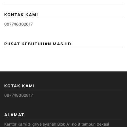
KONTAK KAMI
087748302817
PUSAT KEBUTUHAN MASJID
KOTAK KAMI
087748302817
ALAMAT
Kantor Kami di griya syariah Blok A1 no 8 tambun bekasi