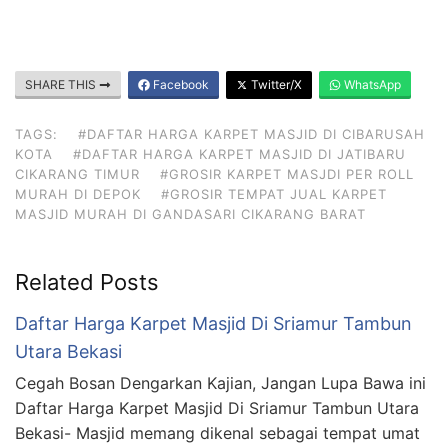
SHARE THIS
Facebook
Twitter/X
WhatsApp
TAGS:
#DAFTAR HARGA KARPET MASJID DI CIBARUSAH
KOTA
#DAFTAR HARGA KARPET MASJID DI JATIBARU
CIKARANG TIMUR
#GROSIR KARPET MASJDI PER ROLL
MURAH DI DEPOK
#GROSIR TEMPAT JUAL KARPET
MASJID MURAH DI GANDASARI CIKARANG BARAT
Related Posts
Daftar Harga Karpet Masjid Di Sriamur Tambun
Utara Bekasi
Cegah Bosan Dengarkan Kajian, Jangan Lupa Bawa ini
Daftar Harga Karpet Masjid Di Sriamur Tambun Utara
Bekasi- Masjid memang dikenal sebagai tempat umat